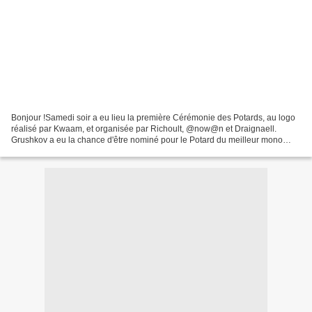
Bonjour !Samedi soir a eu lieu la première Cérémonie des Potards, au logo
réalisé par Kwaam, et organisée par Richoult, @now@n et Draignaell.
Grushkov a eu la chance d'être nominé pour le Potard du meilleur mono
(avec Le C@lendrier de l'@vent), finalement...