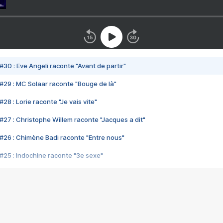
#30 : Eve Angeli raconte "Avant de partir"
#29 : MC Solaar raconte "Bouge de là"
28 : Lorie raconte "Je vais vite"
#27 : Christophe Willem raconte "Jacques a dit"
#26 : Chimène Badi raconte "Entre nous"
#25 : Indochine raconte "3e sexe"
#24 : Zaho raconte "C'est chelou"
#23 : Patrick Bruel raconte "Au café des délices"
#22 : Kyo raconte "Le chemin"