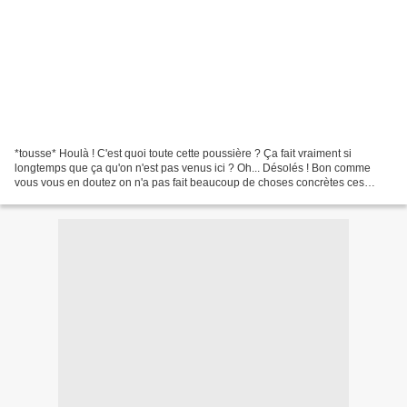
*tousse* Houlà ! C'est quoi toute cette poussière ? Ça fait vraiment si
longtemps que ça qu'on n'est pas venus ici ? Oh... Désolés ! Bon comme
vous vous en doutez on n'a pas fait beaucoup de choses concrètes ces
derniers mois. Cependant voici la conclusion...