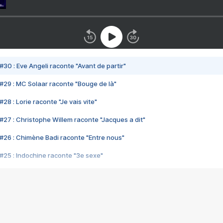
#30 : Eve Angeli raconte "Avant de partir"
#29 : MC Solaar raconte "Bouge de là"
28 : Lorie raconte "Je vais vite"
#27 : Christophe Willem raconte "Jacques a dit"
#26 : Chimène Badi raconte "Entre nous"
#25 : Indochine raconte "3e sexe"
#24 : Zaho raconte "C'est chelou"
#23 : Patrick Bruel raconte "Au café des délices"
#22 : Kyo raconte "Le chemin"