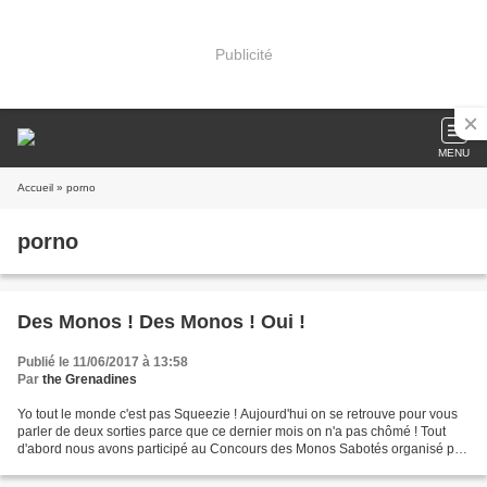
Publicité
MENU
Accueil
» porno
porno
Des Monos ! Des Monos ! Oui !
Publié le 11/06/2017 à 13:58
Par
the Grenadines
Yo tout le monde c'est pas Squeezie ! Aujourd'hui on se retrouve pour vous
parler de deux sorties parce que ce dernier mois on n'a pas chômé ! Tout
d'abord nous avons participé au Concours des Monos Sabotés organisé par
Shiruvain et Yggdrasil Vanaheim...