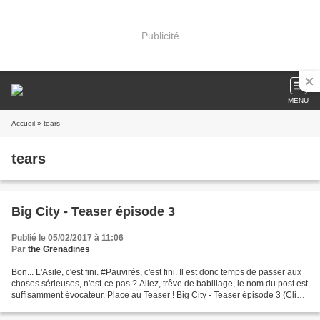
Publicité
MENU
Accueil
» tears
tears
Big City - Teaser épisode 3
Publié le 05/02/2017 à 11:06
Par
the Grenadines
Bon... L'Asile, c'est fini. #Pauvirés, c'est fini. Il est donc temps de passer aux
choses sérieuses, n'est-ce pas ? Allez, trêve de babillage, le nom du post est
suffisamment évocateur. Place au Teaser ! Big City - Teaser épisode 3 (Clic
droit => Enregistrer...