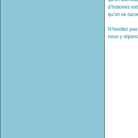
d'histoires ex
qu'on se raco
N'hesitez pas
nous y répond