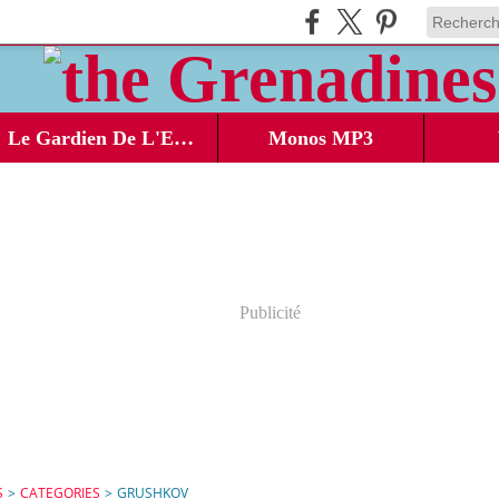
Le Gardien De L'Ecosse
Monos MP3
Publicité
S
>
CATEGORIES
>
GRUSHKOV