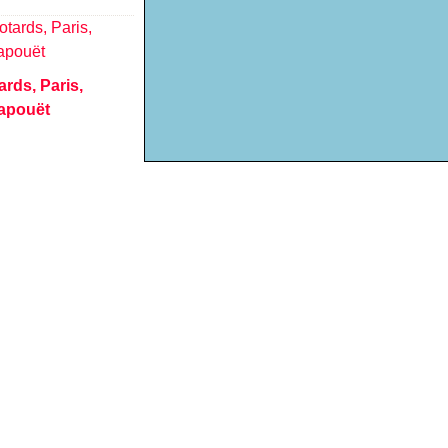
ards, Paris,
apouët