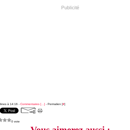
Publicité
dines à 14:16 -
Commentaires [
…
]
- Permalien [
#
]
0 vote
Vous aimerez aussi :