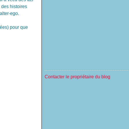
 des histoires
alter-ego.
vées) pour que
Contacter le propriétaire du blog