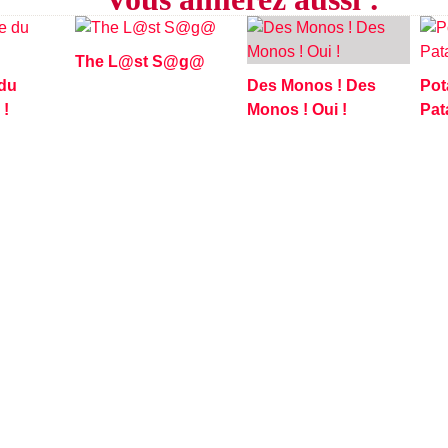
The L@st S@g@
 du
Des Monos ! Des
Pot
 !
Monos ! Oui !
Pat