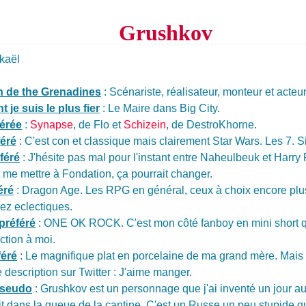
Grushkov
kaël
n de the Grenadines
: Scénariste, réalisateur, monteur et acteur
 je suis le plus fier
: Le Maire dans Big City.
érée
:
Synapse
, de Flo et
Schizein
, de DestroKhorne.
féré
: C'est con et classique mais clairement Star Wars. Les 7. Si
féré
: J'hésite pas mal pour l'instant entre Naheulbeuk et Harry 
t me mettre à Fondation, ça pourrait changer.
éré
: Dragon Age. Les RPG en général, ceux à choix encore plus.
ez eclectiques.
préféré
: ONE OK ROCK. C'est mon côté fanboy en mini short qu
tion à moi.
féré
: Le magnifique plat en porcelaine de ma grand mère. Mais
description sur Twitter : J'aime manger.
pseudo
: Grushkov est un personnage que j'ai inventé un jour au
it dans la queue de la cantine. C'est un Russe un peu stupide q