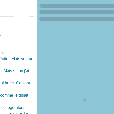
.
 si.
Potter. Mais vu que
 Mais sinon j'ai
i hurle. Ce sont
 comme le disait
Publicité
 collège alors
ui a vécu des tas