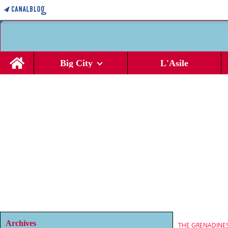
Home
Big City
L'Asile
Archives
THE GRENADINE