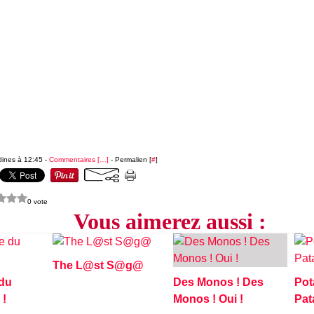
dines à 12:45 -
Commentaires [
…
]
- Permalien [
#
]
0 vote
Vous aimerez aussi :
The L@st S@g@
 du
Des Monos ! Des
Pot
 !
Monos ! Oui !
Pat