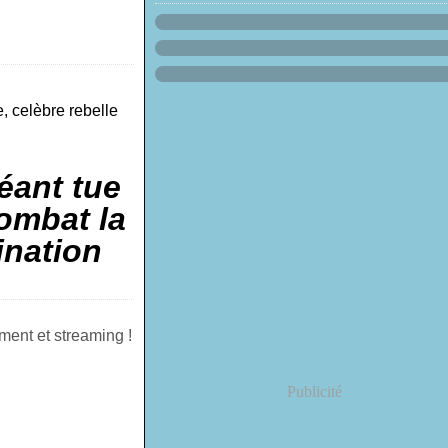
, celèbre rebelle
éant tue
combat la
ination
ment et streaming !
Publicité