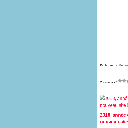
Posté par the Grena
Vous aimez ?
2018, année
nouveau site