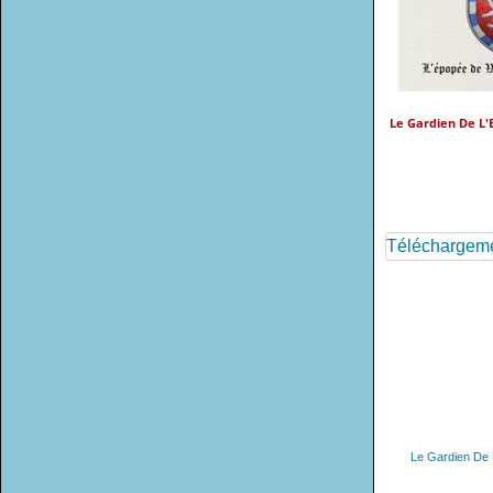
Le Gardien De L'
Téléchargeme
Le Gardien De L