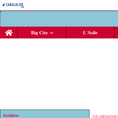
Home
Big City
L'Asile
Archives
THE GRENADINE