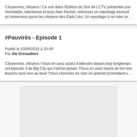
Citoyennes, citoyens ! Ce soir dans l'Edition du Soir de LCTV, présentée par
l'inimitable, talentueux et sexy Alan Parrish, retrouvez un reportage exclusif
en immersion parmi les citoyens des Etats Liés. Un reportage à ne rater sous
aucun prétexte ! Big...
#Pauvirés - Episode 1
Publié le 03/08/2016 à 20:49
Par
the Grenadines
Citoyennes, citoyens ! Vous en avez assez d'attendre depuis trop longtemps
cet épisode 3 de Big City qui n'arrive jamais ?Vous en avez marre de lire nos
teasers sans rien au bout ?Vous cherchez en vain un gobelet promettant une
vie éternelle à qui boira...