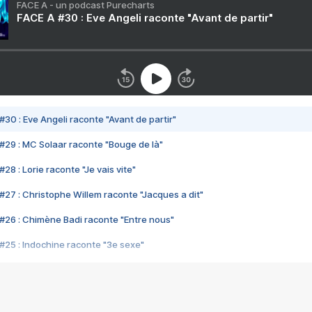
FACE A - un podcast Purecharts
FACE A #30 : Eve Angeli raconte "Avant de partir"
#30 : Eve Angeli raconte "Avant de partir"
#29 : MC Solaar raconte "Bouge de là"
28 : Lorie raconte "Je vais vite"
#27 : Christophe Willem raconte "Jacques a dit"
#26 : Chimène Badi raconte "Entre nous"
#25 : Indochine raconte "3e sexe"
#24 : Zaho raconte "C'est chelou"
#23 : Patrick Bruel raconte "Au café des délices"