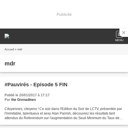
Publicité
MENU
Accueil
» mdr
mdr
#Pauvirés - Episode 5 FIN
Publié le 20/01/2017 à 17:17
Par
the Grenadines
Citoyennes, citoyens ! Ce soir dans l'Edition du Soir de LCTV, présentée par
l'inimitable, talentueux et sexy Alan Parrish, découvrez les résultats tant
attendus du Referendum sur l'augmentation du Seuil Minimum du Taux de
Toxicité ! Alors, #Pauvirés...