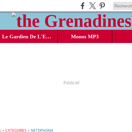
Le Gardien De L'Ecosse
Monos MP3
Publicité
S
>
CATEGORIES
>
NETOPHONIX