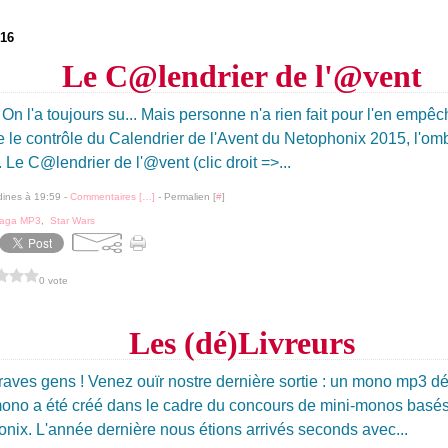
16
Le C@lendrier de l'@vent
. On l'a toujours su... Mais personne n'a rien fait pour l'en empêch
e le contrôle du Calendrier de l'Avent du Netophonix 2015, l'om
. Le C@lendrier de l'@vent (clic droit =>...
dines à 19:59 -
Commentaires [
…
]
- Permalien [
#
]
aga MP3
,
Star Wars
0 vote
Les (dé)Livreurs
raves gens ! Venez ouïr nostre dernière sortie : un mono mp3 
mono a été créé dans le cadre du concours de mini-monos basé
nix. L'année dernière nous étions arrivés seconds avec...