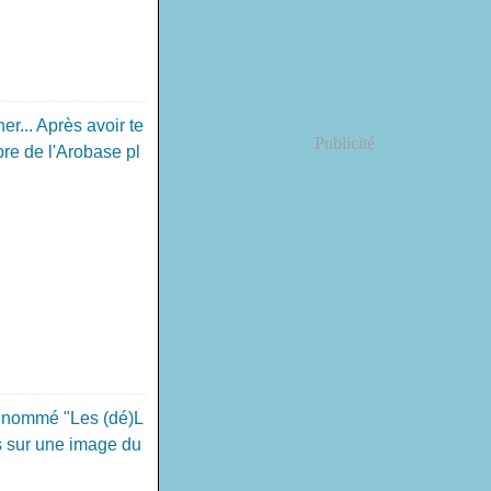
er... Après avoir te
Publicité
bre de l'Arobase pl
dénommé "Les (dé)L
s sur une image du