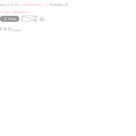
dines à 12:53 -
Commentaires [
…
]
- Permalien [
#
]
no mp3
,
Netophonix
0 vote