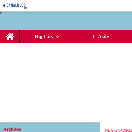
Home
Big City
L'Asile
Archives
THE GRENADINE