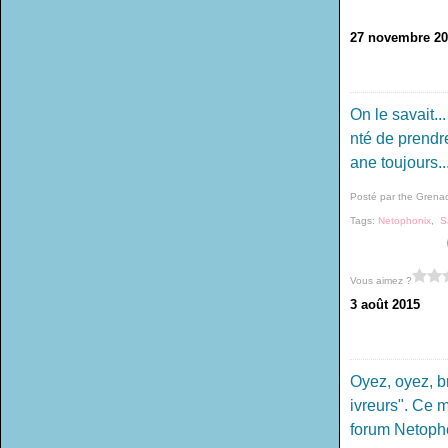
27 novembre 20
On le savait..
nté de prendr
ane toujours..
Posté par the Grena
Tags:
Netophonix
,
S
Vous aimez ?
3 août 2015
Oyez, oyez, b
ivreurs". Ce 
forum Netopho