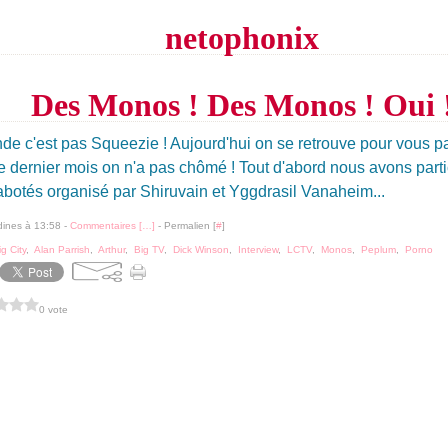
netophonix
Des Monos ! Des Monos ! Oui 
nde c'est pas Squeezie ! Aujourd'hui on se retrouve pour vous pa
e dernier mois on n'a pas chômé ! Tout d'abord nous avons par
otés organisé par Shiruvain et Yggdrasil Vanaheim...
dines à 13:58 -
Commentaires [
…
]
- Permalien [
#
]
ig City
,
Alan Parrish
,
Arthur
,
Big TV
,
Dick Winson
,
Interview
,
LCTV
,
Monos
,
Peplum
,
Porno
0 vote